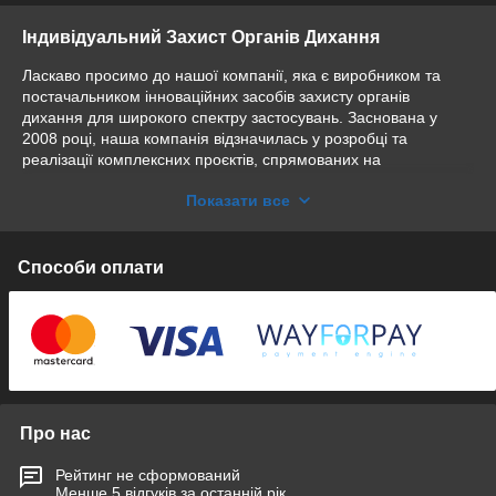
Індивідуальний Захист Органів Дихання
Ласкаво просимо до нашої компанії, яка є виробником та
постачальником інноваційних засобів захисту органів
дихання для широкого спектру застосувань. Заснована у
2008 році, наша компанія відзначилась у розробці та
реалізації комплексних проєктів, спрямованих на
забезпечення безпеки від хімічних, ядерних та біологічних
Показати все
загроз персоналу підприємств, установ та цивільного
населення.
Наша місія - створення передових засобів захисту органів
Способи оплати
дихання, які відповідають найвищим стандартам
ефективності та безпеки. Ми приділяємо особливу увагу
створенню індивідуальних рішень для різних галузей, від
промисловості та медичних закладів до державних установ та
правоохоронних органів.
Наш асортимент продуктів включає передові респіратори,
сучасні протигази, системи подачі чистого повітря та інші
інноваційні засоби захисту. Наши спеціалісти тісно
Про нас
співпрацюють з провідними світовими виробниками, що
дозволяє нам впроваджувати передові технології та
Рейтинг не сформований
матеріали у наші продукти.
Менше 5 відгуків за останній рік