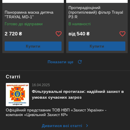
Протирадіоціний
Панорамна маска дитяча
(протипілевий) фільтр Trayal
"TRAYAL MD-1"
Р3 R
Готово до відправки
В наявності
2 720
540
₴
від
₴
Купити
Купити
Показати ще
Статті
16.04.2025
Фільтрувальні протигази: надійний захист в
умовах сучасних загроз
Офіційний представник ТОВ НВП «Захист України» -
компанія «Цивільний Захист КР»
Дивитися всі статті