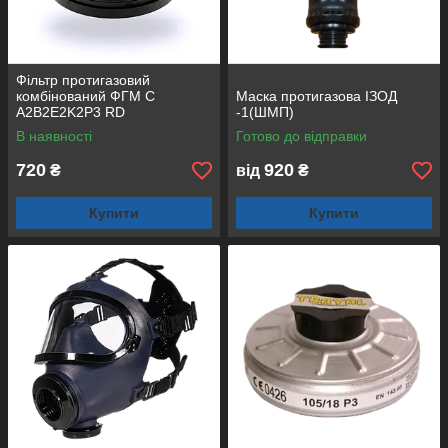
Фільтр протигазовий
комбінований ФГМ С
Маска протигазова ІЗОД
A2B2E2K2P3 RD
-1(ШМП)
В наявності
Готово до відправки
720
920
₴
від
₴
Купити
Купити