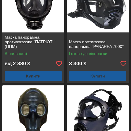
Маска панорамна
противогазова "ПАТРІОТ "
Маска протигазова
(ППМ)
панорамна "PANAREA 7000"
В наявності
Готово до відправки
2 380
3 300
від
₴
₴
Купити
Купити