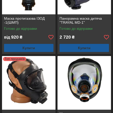
Маска протигазова ІЗОД
Панорамна маска дитяча
-1(ШМП)
"TRAYAL MD-1"
Готово до відправки
Готово до відправки
920
2 720
від
₴
₴
Купити
Купити
Топ продажів