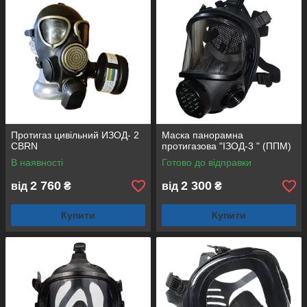
Протигаз цивільний ИЗОД- 2
Маска панорамна
CBRN
протигазова "ІЗОД-3 " (ППМ)
В наявності
Готово до відправки
2 760
2 300
від
₴
від
₴
Купити
Купити