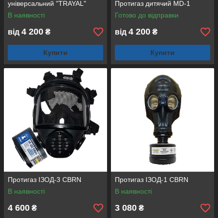
універсальний "TRAYAL"
Протигаз дитячий MD-1
В наявності
Готово до відправки
4 200
4 200
від
₴
від
₴
Купити
Купити
Протигаз ІЗОД-3 CBRN
Протигаз ІЗОД-1 СBRN
В наявності
В наявності
4 600
3 080
₴
₴