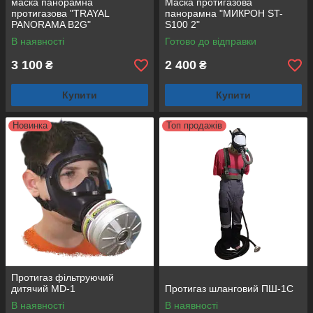
маска панорамна
Маска протигазова
протигазова "TRAYAL
панорамна "МИКРОН ST-
PANORAMA B2G"
S100 2"
В наявності
Готово до відправки
3 100
2 400
₴
₴
Купити
Купити
Новинка
Топ продажів
Протигаз фільтруючий
дитячий MD-1
Протигаз шланговий ПШ-1С
В наявності
В наявності