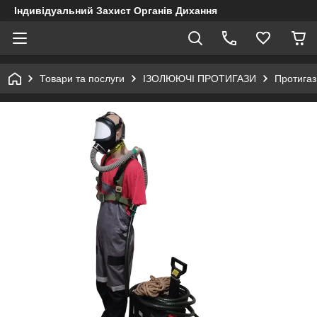
Індивідуальний Захист Органів Дихання
Товари та послуги
ІЗОЛЮЮЧІ ПРОТИГАЗИ
Протига