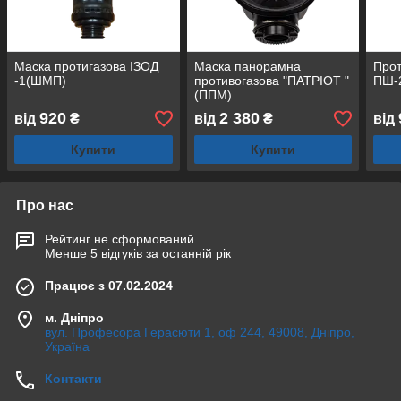
Маска протигазова ІЗОД
Маска панорамна
Прот
-1(ШМП)
противогазова "ПАТРІОТ "
ПШ-
(ППМ)
920
2 380
від
₴
від
₴
від
Купити
Купити
Про нас
Рейтинг не сформований
Менше 5 відгуків за останній рік
Працює з 07.02.2024
м. Дніпро
вул. Професора Герасюти 1, оф 244, 49008, Дніпро,
Україна
Контакти