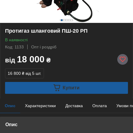
Протигаз шланговий ПШ-20 РП
В наявності
Код: 1133
Опт і роздріб
18 000
від
₴
16 800 ₴
від 5 шт.
Купити
Опис
Характеристики
Доставка
Оплата
Умови п
Опис