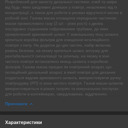
Розроблений для захисту дихальної системи, очей та шкіри
від будь -яких шкідливих домішок у повітрі, незалежно від їх
концентрації, а також для роботи в умовах відсутності кисню в
робочій зоні. Газова маска оснащена передньою частиною
маски промислового газу (2 шт. - різні рості) з двома
послідовно з'єднаними гофрованими трубами, до яких
прикріплений армований шланг. У зовнішньому кінці шланга
кріпиться коробка фільтрів для очищення інгаляційного
повітря з пилу. На додаток до цих частин, набір включає
ремінь безпеки, на якому кріпиться шланг, мотузку для
рентабельності сигналізації та шпильку, на якому в зоні
чистого повітря встановлено кінець шланга з коробкою
фільтрів. Газова маска працює як повітряний апарат, що
ізоляційний дихальний апарат, в який повітря для дихання
подається вздовж армованого шланга, використовуючи ручну
повітродувку (РП) із зони чистого повітря. Газові маски шлангів
використовуються в різних галузях та комунальних послугах:
для роботи в контейнерах, свердловинах, відділеннях.
Приховати
Характеристики