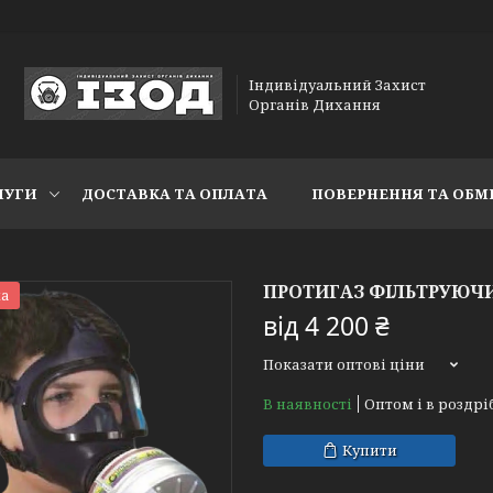
Індивідуальний Захист
Органів Дихання
ЛУГИ
ДОСТАВКА ТА ОПЛАТА
ПОВЕРНЕННЯ ТА ОБМ
ПРОТИГАЗ ФІЛЬТРУЮЧ
а
від
4 200 ₴
Показати оптові ціни
В наявності
Оптом і в роздрі
Купити