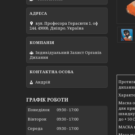
вул. Професора Герасюти 1, оф
244, 49008, Дніпро, Україна
Індивідуальний Захист Органів
Дихання
Протига
Андрій
дихання
Характе
ГРАФІК РОБОТИ
Маска о
для при
Понеділок
09:30
17:00
швидку 
до + 50 С
Вівторок
09:30
17:00
МАСКА ви
Середа
09:30
17:00
Маса ма