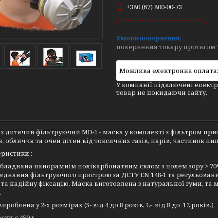
+380 (67) 800-00-73
повернення товару протягом 
У компанії підключені електр
товар не покидаючи сайту.
з дитячий фільтруючий MD-1 - маска у комплекті з фільтром при
, обличчя та очей дітей від токсичних газів, парів, частинок пил
ристики :
бладнана панорамнім полікарбонатним склом з полем зору > 70
єднання фільтруючого пристрою за ДСТУ EN 148-1 та регульов
та надійну фіксацію. Маска виготовлена з натуральної гуми, та
.
роблена у 2-х розмірах (S- від 4 до 8 років, L- від 8 до 12 років.)
ски < 450 г.