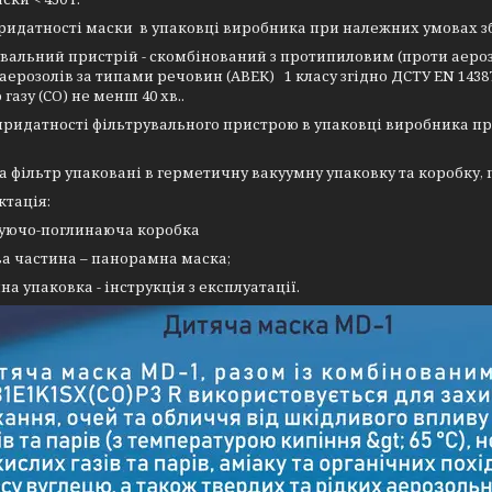
ридатності маски в упаковці виробника при належних умовах зб
вальний пристрій - скомбінований з протипиловим (проти аерозо
а аерозолів за типами речовин (АВЕК) 1 класу згідно ДСТУ EN 143
газу (СО) не менш 40 хв..
придатності фільтрувального пристрою в упаковці виробника пр
а фільтр упаковані в герметичну вакуумну упаковку та коробку, 
тація:
руючо-поглинаюча коробка
ва частина – панорамна маска;
на упаковка - інструкція з експлуатації.