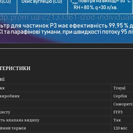
ТЕРИСТИКИ
ні
ик
Trayal
 виробник
Сербія
Саморяті
хисту
FFP3
сть клапана видиху
Так
ійний термін
120 міс