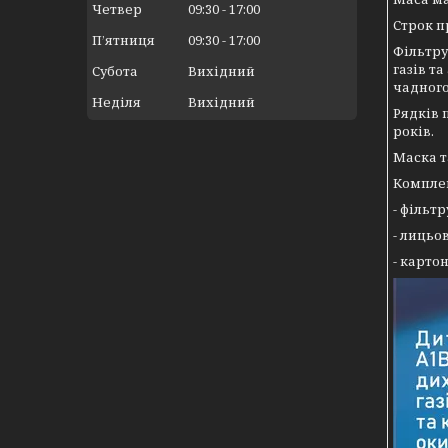
Четвер
09:30
17:00
Строк п
Пʼятниця
09:30
17:00
Фільтру
газів т
Субота
Вихідний
чадного 
Неділя
Вихідний
Рядків 
років.
Маска т
Комплек
- фільт
- лицьо
- картон