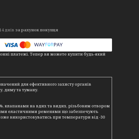
14 днів
за рахунок покупця
онні платежі. Тепер ви можете купити будь-який
значений для ефективного захисту органів
у, диму та туману.
%, клапанами на вдих та видих, різьбовим отвором
аними еластичними ременями що забезпечують
 може використовуватись при температури від -30