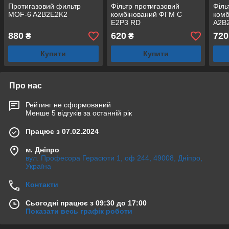
Протигазовий фильтр
Фільтр протигазовий
Філь
MOF-6 A2B2E2K2
комбінований ФГМ С
ком
E2P3 RD
A2B
880
620
720
₴
₴
Купити
Купити
Про нас
Рейтинг не сформований
Менше 5 відгуків за останній рік
Працює з 07.02.2024
м. Дніпро
вул. Професора Герасюти 1, оф 244, 49008, Дніпро,
Україна
Контакти
Сьогодні працює з 09:30 до 17:00
Показати весь графік роботи