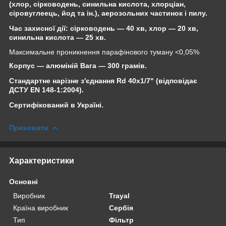
(хлор, сірководень, синильна кислота, хлорціан,
сіровуглеець, йод та ін.), аерозольних частинок і пилу.
Час захисної дії: сірководень — 40 хв, хлор — 20 хв,
синильна кислота — 25 хв.
Максимальне проникнення парафінового туману <0,05%
Корпус — алюміній Вага — 300 грамів.
Стандартне нарізне з'єднання Rd 40x1/7" (відповідає
ДСТУ EN 148-1:2004).
Сертифікований в Україні.
Приховати
Характеристики
Основні
Виробник
Trayal
Країна виробник
Сербія
Тип
Фільтр