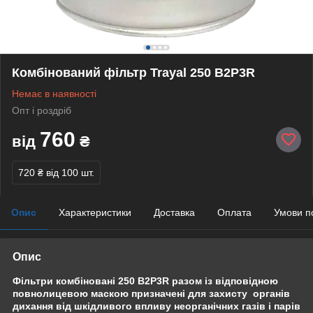
Комбінований фільтр Trayal 250 В2Р3R
Немає в наявності
Опт і роздріб
760
від
₴
720 ₴
від 100 шт.
Опис
Характеристики
Доставка
Оплата
Умови п
Опис
Фільтри комбіновані 250 В2Р3R разом із відповідною
повнолицевою маскою призначені для захисту органів
дихання від шкідливого впливу неорганічних газів і парів